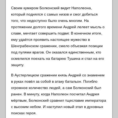
Своим кумиром Болконский видит Наполеона,
который поднялся с самых низов и смог добиться
того, что недоступно было очень многим. На
протяжении долгого времени Андрей лелеет мысль о
славе, мечтает совершить подвиг. В конечном итоге,
ему удаётся проявить настоящее мужество в
Шенграбенском сражении, смело объезжая позиции
под пулями врагов. Он оказался единственным, кто
осмелился поехать на батарею Тушина и стал на его
защиту.
В Аустерлицком сражении князь Андрей со знаменем
в руках повёл за собой в атаку батальон. Погибло
огромное количество людей, а сам Болконский был
ранен. В минуту, когда Наполеон посчитал Андрея
мёртвым, Болконский сравнил тщеславие императора
с высоким небом. И наступил новый этап в духовных
поисках героя.