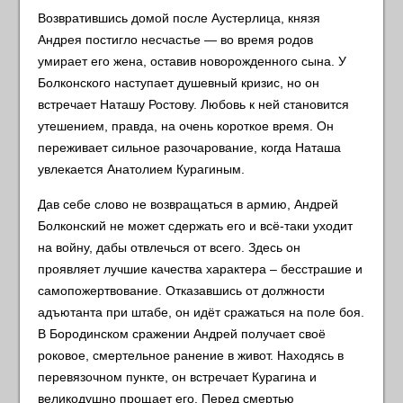
Возвратившись домой после Аустерлица, князя
Андрея постигло несчастье — во время родов
умирает его жена, оставив новорожденного сына. У
Болконского наступает душевный кризис, но он
встречает Наташу Ростову. Любовь к ней становится
утешением, правда, на очень короткое время. Он
переживает сильное разочарование, когда Наташа
увлекается Анатолием Курагиным.
Дав себе слово не возвращаться в армию, Андрей
Болконский не может сдержать его и всё-таки уходит
на войну, дабы отвлечься от всего. Здесь он
проявляет лучшие качества характера – бесстрашие и
самопожертвование. Отказавшись от должности
адъютанта при штабе, он идёт сражаться на поле боя.
В Бородинском сражении Андрей получает своё
роковое, смертельное ранение в живот. Находясь в
перевязочном пункте, он встречает Курагина и
великодушно прощает его. Перед смертью