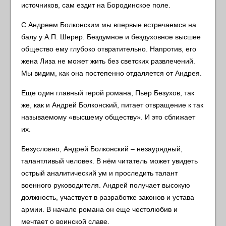
источников, сам ездит на Бородинское поле.
С Андреем Болконским мы впервые встречаемся на
балу у А.П. Шерер. Бездумное и бездуховное высшее
общество ему глубоко отвратительно. Напротив, его
жена Лиза не может жить без светских развлечений.
Мы видим, как она постепенно отдаляется от Андрея.
Еще один главный герой романа, Пьер Безухов, так
же, как и Андрей Болконский, питает отвращение к так
называемому «высшему обществу». И это сближает
их.
Безусловно, Андрей Болконский – незаурядный,
талантливый человек. В нём читатель может увидеть
острый аналитический ум и проследить талант
военного руководителя. Андрей получает высокую
должность, участвует в разработке законов и устава
армии. В начале романа он еще честолюбив и
мечтает о воинской славе.