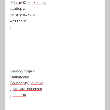
«Чага» Юрия Коваля,
разбор для
читательского
дневника
Байрон "Ода к
Наполеону
Бонапарту", анализ
для читательского
дневника